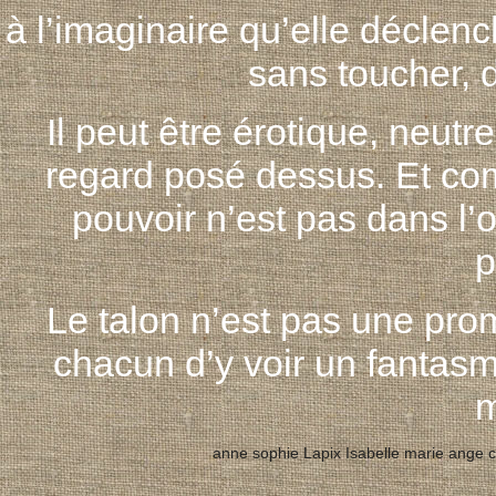
à l’imaginaire qu’elle déclenc
sans toucher, 
Il peut être érotique, neutre
regard posé dessus. Et com
pouvoir n’est pas dans l’o
p
Le talon n’est pas une pro
chacun d’y voir un fanta
m
anne sophie Lapix
Isabelle marie ange c